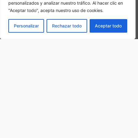
personalizados y analizar nuestro tráfico. Al hacer clic en
"Aceptar todo", acepta nuestro uso de cookies.
Camera tripla
PRENOTA
Personalizar
Rechazar todo
Aceptar todo
In una camera tripla, 3 adulti alloggiano nella stessa stanza
La nostra ubicazione
Via G. Peresson, 70, 33022 Arta Terme UD, Italy