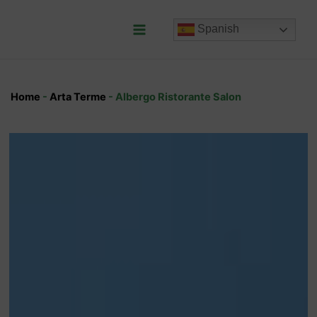
Ir
al
Spanish
contenido
Main
Menu
Home
-
Arta Terme
-
Albergo Ristorante Salon