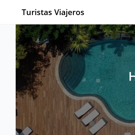
Ir
al
Turistas Viajeros
contenido
H