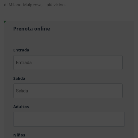
di Milano-Malpensa, il più vicino.
Prenota online
Entrada
AAAA
barra
Salida
MM
barra
DD
AAAA
barra
Adultos
MM
barra
DD
Niños