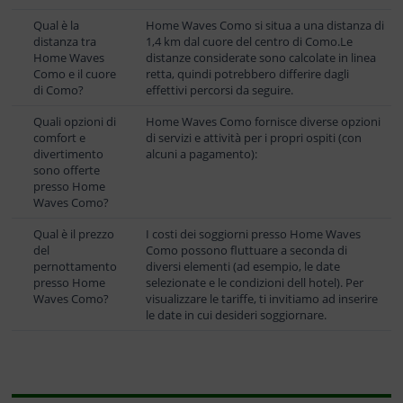
Qual è la
Home Waves Como si situa a una distanza di
distanza tra
1,4 km dal cuore del centro di Como.Le
Home Waves
distanze considerate sono calcolate in linea
Como e il cuore
retta, quindi potrebbero differire dagli
di Como?
effettivi percorsi da seguire.
Quali opzioni di
Home Waves Como fornisce diverse opzioni
comfort e
di servizi e attività per i propri ospiti (con
divertimento
alcuni a pagamento):
sono offerte
presso Home
Waves Como?
Qual è il prezzo
I costi dei soggiorni presso Home Waves
del
Como possono fluttuare a seconda di
pernottamento
diversi elementi (ad esempio, le date
presso Home
selezionate e le condizioni dell hotel). Per
Waves Como?
visualizzare le tariffe, ti invitiamo ad inserire
le date in cui desideri soggiornare.