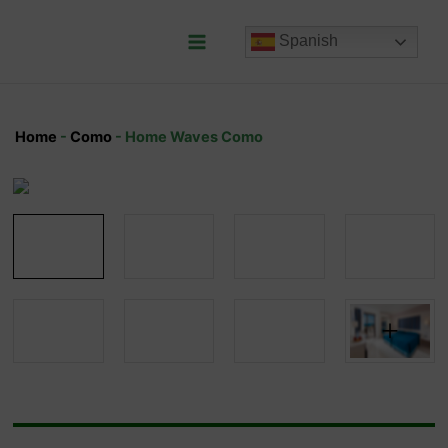
Ir
al
Spanish
contenido
Main
Menu
Home
-
Como
-
Home Waves Como