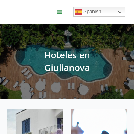
Ir
al
Spanish
contenido
Main
Menu
Hoteles en
Giulianova