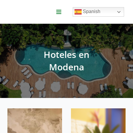
Ir
al
Spanish
contenido
Main
Menu
Hoteles en
Modena