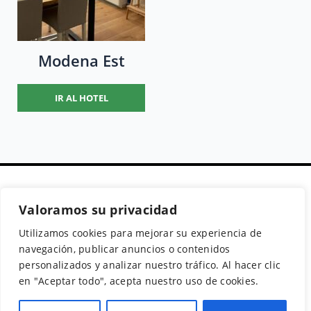
Modena Est
IR AL HOTEL
Valoramos su privacidad
Secciones
Políticas
Síguenos
Utilizamos cookies para mejorar su experiencia de
Home
Política de cookies
Facebook
navegación, publicar anuncios o contenidos
Buscador de
Aviso Legal
Instagram
personalizados y analizar nuestro tráfico. Al hacer clic
Hoteles
Política de
Twitter
en "Aceptar todo", acepta nuestro uso de cookies.
Guías de Viajes
Privacidad