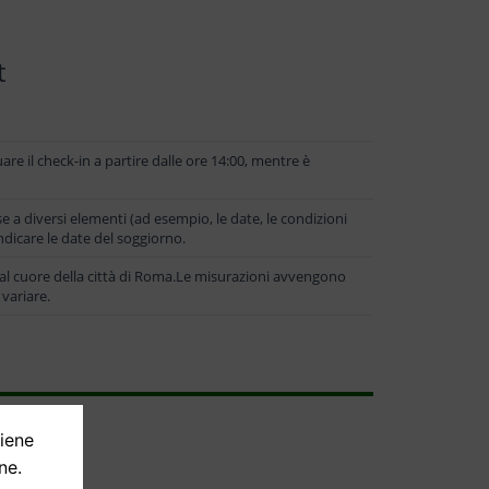
t
are il check-in a partire dalle ore 14:00, mentre è
e a diversi elementi (ad esempio, le date, le condizioni
 indicare le date del soggiorno.
dal cuore della città di Roma.Le misurazioni avvengono
 variare.
tiene
ne.