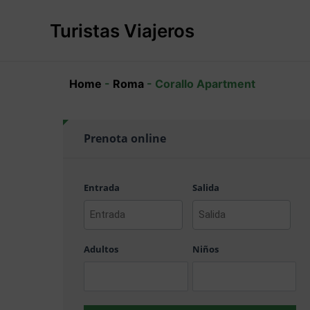
Ir
al
Turistas Viajeros
contenido
Home
-
Roma
-
Corallo Apartment
Prenota online
Entrada
Salida
AAAA
AAAA
barra
barra
Adultos
Niños
MM
MM
barra
barra
DD
DD