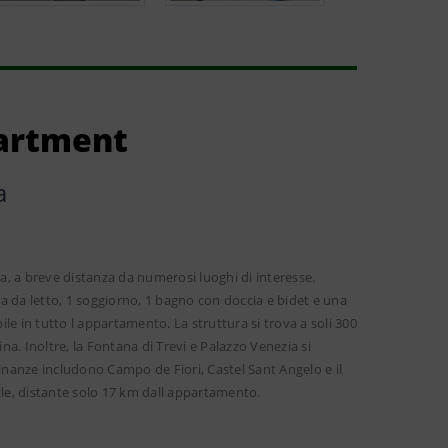
partment
a
, a breve distanza da numerosi luoghi di interesse.
a da letto, 1 soggiorno, 1 bagno con doccia e bidet e una
e in tutto l appartamento. La struttura si trova a soli 300
a. Inoltre, la Fontana di Trevi e Palazzo Venezia si
icinanze includono Campo de Fiori, Castel Sant Angelo e il
e, distante solo 17 km dall appartamento.