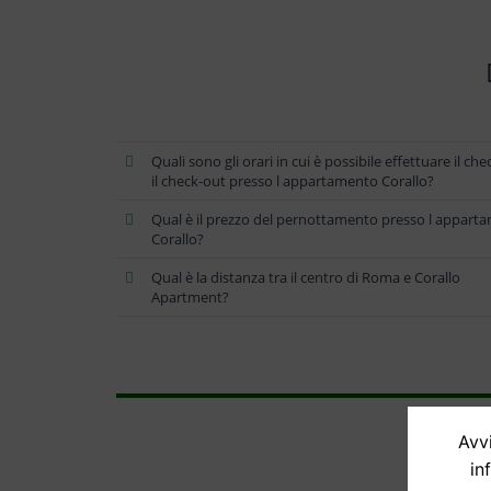
Quali sono gli orari in cui è possibile effettuare il che
il check-out presso l appartamento Corallo?
Qual è il prezzo del pernottamento presso l appart
Corallo?
Qual è la distanza tra il centro di Roma e Corallo
Apartment?
Avvi
in