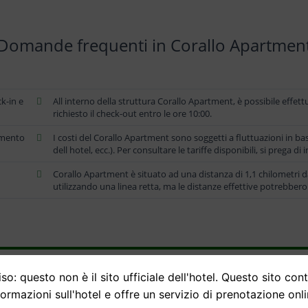
Domande frequenti in Corallo Apartmen
ck-in e
All interno della struttura Corallo Apartment, è possibile effettu
richiesto il check-out entro le ore 10:00.
amento
I costi del Corallo Apartment sono soggetti a fluttuazioni in bas
dell hotel, ecc.). Per consultare le tariffe disponibili, si prega di
Corallo Apartment è situato ad una distanza di 1,1 chilometri 
utilizzando una linea retta, ma le distanze effettive potrebbero
so: questo non è il sito ufficiale dell'hotel. Questo sito con
formazioni sull'hotel e offre un servizio di prenotazione onli
Posizione