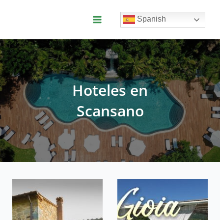
Ir
al
Spanish
contenido
Main
Menu
Hoteles en
Scansano