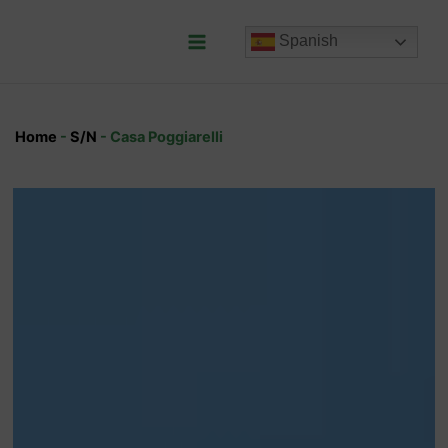
Ir
al
Spanish
contenido
Main
Menu
Home
-
S/N
-
Casa Poggiarelli