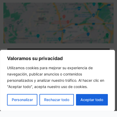
Attenzione: questo non è un sito ufficiale. Questo sito
Valoramos su privacidad
contiene informazioni sull hotel e offre un servizio di
Utilizamos cookies para mejorar su experiencia de
prenotazione online.
navegación, publicar anuncios o contenidos
Siete il proprietario di questo sito web?
–
Prenota ora
personalizados y analizar nuestro tráfico. Al hacer clic en
"Aceptar todo", acepta nuestro uso de cookies.
Altri hotel in città
PRENOTA
Personalizar
Rechazar todo
Aceptar todo