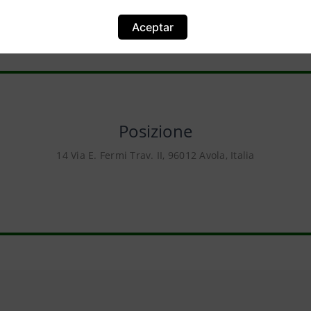
Aceptar
Posizione
14 Via E. Fermi Trav. II, 96012 Avola, Italia