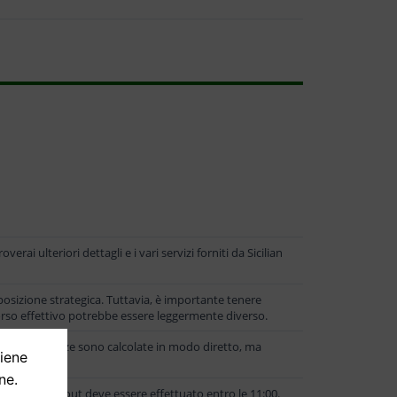
ai ulteriori dettagli e i vari servizi forniti da Sicilian
 posizione strategica. Tuttavia, è importante tenere
rcorso effettivo potrebbe essere leggermente diverso.
Rooms.Le distanze sono calcolate in modo diretto, ma
tiene
ne.
entre il check-out deve essere effettuato entro le 11:00.