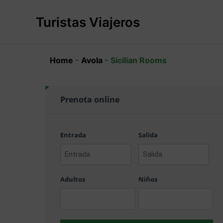
Ir
al
Turistas Viajeros
contenido
Home
-
Avola
-
Sicilian Rooms
Prenota online
Entrada
Salida
AAAA
AAAA
barra
barra
Adultos
Niños
MM
MM
barra
barra
DD
DD