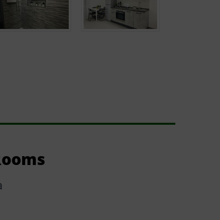
 Rooms
a