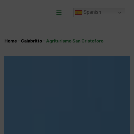
Ir
al
Spanish
contenido
Main
Menu
Home
-
Calabritto
-
Agriturismo San Cristoforo