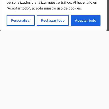
personalizados y analizar nuestro tráfico. Al hacer clic en
"Aceptar todo", acepta nuestro uso de cookies.
Camera tripla
PRENOTA
Personalizar
Rechazar todo
Aceptar todo
In una camera tripla, 3 adulti alloggiano nella stessa stanza
La nostra ubicazione
via loc. Scapagni, 81044 Calabritto CE, Italy