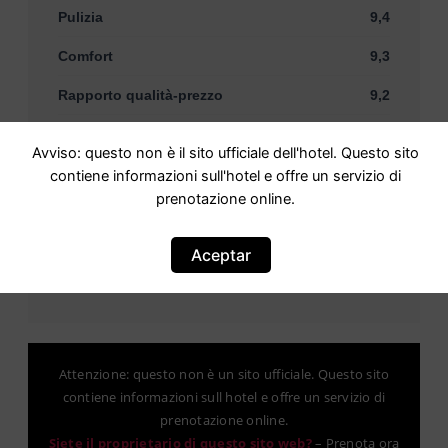
Pulizia
9,4
Comfort
9,3
Rapporto qualità-prezzo
9,2
Posizione
8,6
Avviso: questo non è il sito ufficiale dell'hotel. Questo sito
WiFi gratuito
8,8
contiene informazioni sull'hotel e offre un servizio di
prenotazione online.
Aceptar
Attenzione: questo non è un sito ufficiale. Questo sito
contiene informazioni sull hotel e offre un servizio di
prenotazione online.
Siete il proprietario di questo sito web?
–
Prenota ora