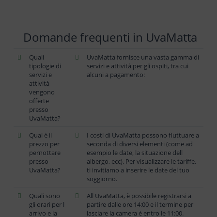
Domande frequenti in UvaMatta
Quali
UvaMatta fornisce una vasta gamma di
tipologie di
servizi e attività per gli ospiti, tra cui
servizi e
alcuni a pagamento:
attività
vengono
offerte
presso
UvaMatta?
Qual è il
I costi di UvaMatta possono fluttuare a
prezzo per
seconda di diversi elementi (come ad
pernottare
esempio le date, la situazione dell
presso
albergo, ecc). Per visualizzare le tariffe,
UvaMatta?
ti invitiamo a inserire le date del tuo
soggiorno.
Quali sono
All UvaMatta, è possibile registrarsi a
gli orari per l
partire dalle ore 14:00 e il termine per
arrivo e la
lasciare la camera è entro le 11:00.