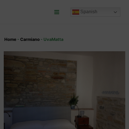
Ir
al
Spanish
contenido
Main
Menu
Home
-
Carmiano
-
UvaMatta