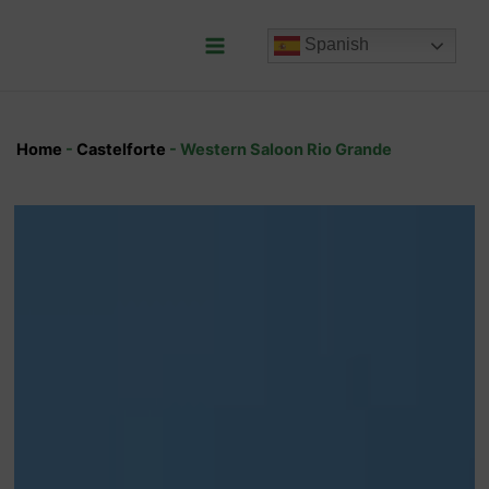
Ir
al
Spanish
contenido
Main
Menu
Home
-
Castelforte
-
Western Saloon Rio Grande