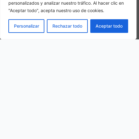
personalizados y analizar nuestro tráfico. Al hacer clic en
"Aceptar todo", acepta nuestro uso de cookies.
Camera tripla
PRENOTA
Personalizar
Rechazar todo
Aceptar todo
In una camera tripla, 3 adulti alloggiano nella stessa stanza
La nostra ubicazione
Via del Rio Grande, 32, 04021 Castelforte LT, Italy