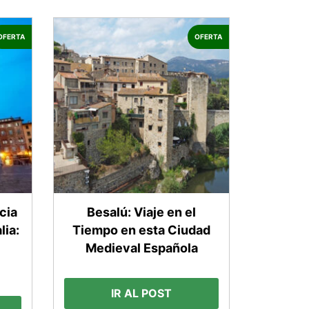
OFERTA
OFERTA
cia
Besalú: Viaje en el
lia:
Tiempo en esta Ciudad
Medieval Española
IR AL POST