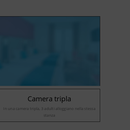
Camera tripla
In una camera tripla, 3 adulti alloggiano nella stessa
stanza