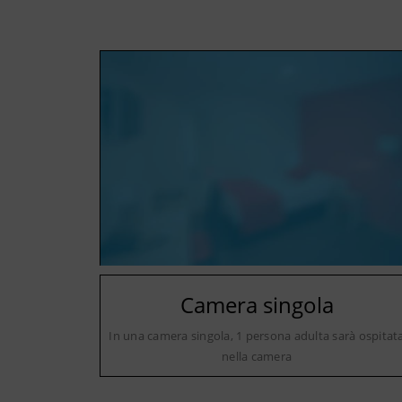
Camera singola
In una camera singola, 1 persona adulta sarà ospitat
nella camera