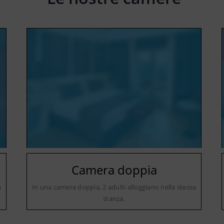
Camera doppia
a
In una camera doppia, 2 adulti alloggiano nella stessa
stanza.