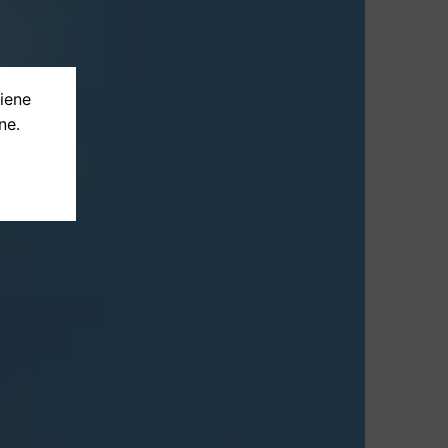
tiene
ne.