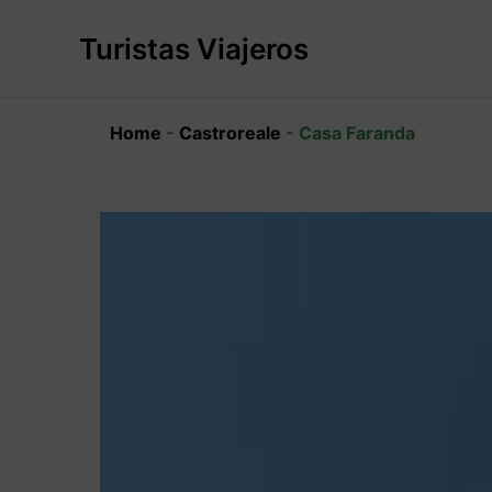
Ir
al
Turistas Viajeros
contenido
Home
-
Castroreale
-
Casa Faranda