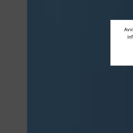
Avvi
in