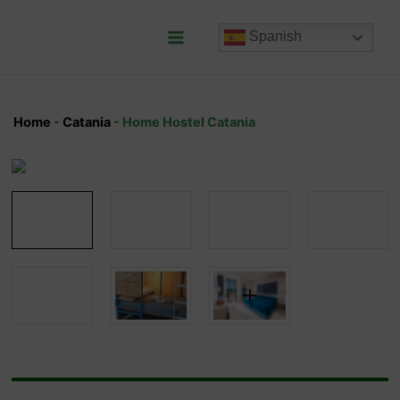
Ir
al
Spanish
contenido
Main
Menu
Home
-
Catania
-
Home Hostel Catania