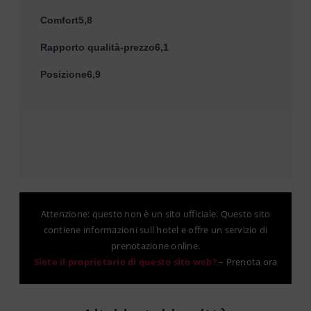
Comfort5,8
Rapporto qualità-prezzo6,1
Posizione6,9
Attenzione: questo non è un sito ufficiale. Questo sito
contiene informazioni sull hotel e offre un servizio di
prenotazione online.
Siete il proprietario di questo sito web?
–
Prenota ora