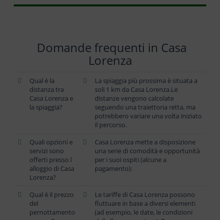
Domande frequenti in Casa
Lorenza
Qual è la
La spiaggia più prossima è situata a
distanza tra
soli 1 km da Casa Lorenza.Le
Casa Lorenza e
distanze vengono calcolate
la spiaggia?
seguendo una traiettoria retta, ma
potrebbero variare una volta iniziato
il percorso.
Quali opzioni e
Casa Lorenza mette a disposizione
servizi sono
una serie di comodità e opportunità
offerti presso l
per i suoi ospiti (alcune a
alloggio di Casa
pagamento):
Lorenza?
Qual è il prezzo
Le tariffe di Casa Lorenza possono
del
fluttuare in base a diversi elementi
pernottamento
(ad esempio, le date, le condizioni