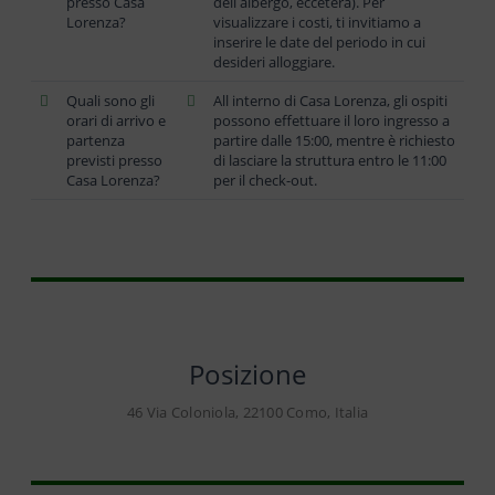
presso Casa
dell albergo, eccetera). Per
Lorenza?
visualizzare i costi, ti invitiamo a
inserire le date del periodo in cui
desideri alloggiare.
Quali sono gli
All interno di Casa Lorenza, gli ospiti
orari di arrivo e
possono effettuare il loro ingresso a
partenza
partire dalle 15:00, mentre è richiesto
previsti presso
di lasciare la struttura entro le 11:00
Casa Lorenza?
per il check-out.
Posizione
46 Via Coloniola, 22100 Como, Italia