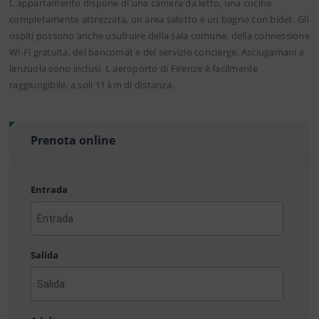
L appartamento dispone di una camera da letto, una cucina
completamente attrezzata, un area salotto e un bagno con bidet. Gli
ospiti possono anche usufruire della sala comune, della connessione
Wi-Fi gratuita, del bancomat e del servizio concierge. Asciugamani e
lenzuola sono inclusi. L aeroporto di Firenze è facilmente
raggiungibile, a soli 11 km di distanza.
Prenota online
Entrada
AAAA
barra
Salida
MM
barra
DD
AAAA
barra