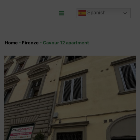
Ir
al
Spanish
contenido
Main
Menu
Home
-
Firenze
-
Cavour 12 apartment