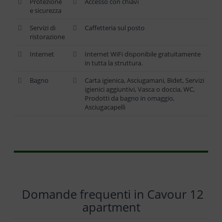
Protezione
Accesso con chiavi
e sicurezza
Servizi di
Caffetteria sul posto
ristorazione
Internet
Internet WiFi disponibile gratuitamente
in tutta la struttura.
Bagno
Carta igienica, Asciugamani, Bidet, Servizi
igienici aggiuntivi, Vasca o doccia, WC,
Prodotti da bagno in omaggio,
Asciugacapelli
Domande frequenti in Cavour 12
apartment