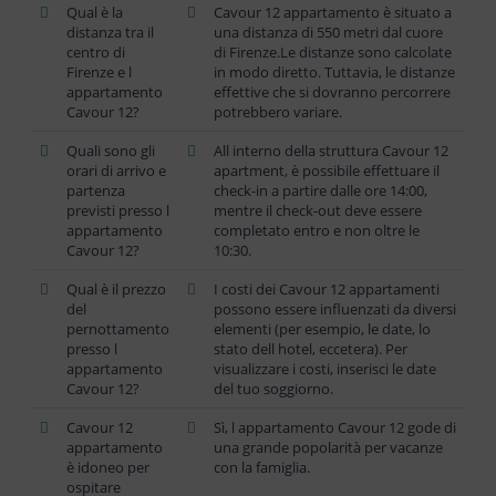
Qual è la
Cavour 12 appartamento è situato a
distanza tra il
una distanza di 550 metri dal cuore
centro di
di Firenze.Le distanze sono calcolate
Firenze e l
in modo diretto. Tuttavia, le distanze
appartamento
effettive che si dovranno percorrere
Cavour 12?
potrebbero variare.
Quali sono gli
All interno della struttura Cavour 12
orari di arrivo e
apartment, è possibile effettuare il
partenza
check-in a partire dalle ore 14:00,
previsti presso l
mentre il check-out deve essere
appartamento
completato entro e non oltre le
Cavour 12?
10:30.
Qual è il prezzo
I costi dei Cavour 12 appartamenti
del
possono essere influenzati da diversi
pernottamento
elementi (per esempio, le date, lo
presso l
stato dell hotel, eccetera). Per
appartamento
visualizzare i costi, inserisci le date
Cavour 12?
del tuo soggiorno.
Cavour 12
Sì, l appartamento Cavour 12 gode di
appartamento
una grande popolarità per vacanze
è idoneo per
con la famiglia.
ospitare