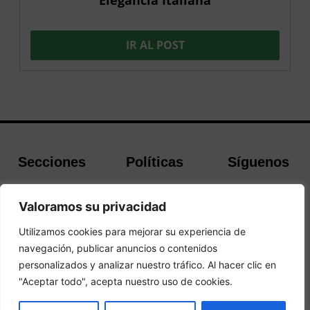
IR AL POST
Secciones
Políticas
Síguenos
Home
Política de
Facebook
Buscador de
cookies
Instagram
Valoramos su privacidad
Hoteles
Aviso Legal
Twitter
Utilizamos cookies para mejorar su experiencia de
Guías de Viajes
Política de
navegación, publicar anuncios o contenidos
Privacidad
personalizados y analizar nuestro tráfico. Al hacer clic en
"Aceptar todo", acepta nuestro uso de cookies.
© 2026Todos los derechos reservados.