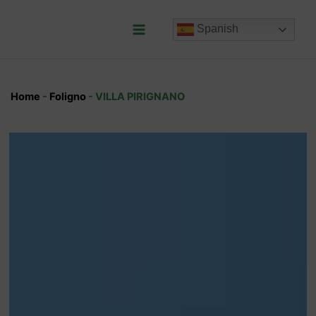
Ir
al
Spanish
contenido
Main
Menu
Home
-
Foligno
-
VILLA PIRIGNANO