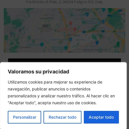
Via Monte di Pale, 2, 06034 Foligno PG, Italy
Attenzione: questo non è un sito ufficiale. Questo sito
Valoramos su privacidad
contiene informazioni sull hotel e offre un servizio di
prenotazione online.
Utilizamos cookies para mejorar su experiencia de
Siete il proprietario di questo sito web?
–
Prenota ora
navegación, publicar anuncios o contenidos
personalizados y analizar nuestro tráfico. Al hacer clic en
"Aceptar todo", acepta nuestro uso de cookies.
Altri hotel in città
PRENOTA
Personalizar
Rechazar todo
Aceptar todo