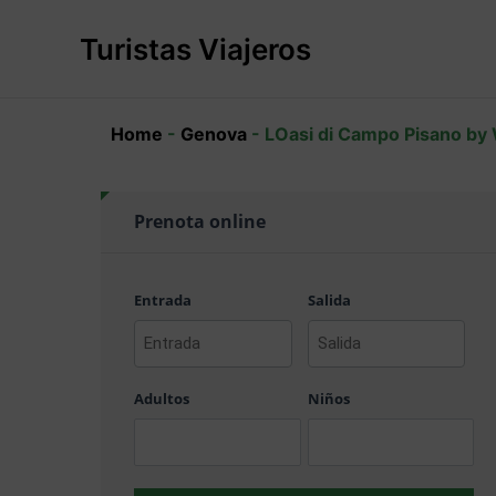
Ir
al
Turistas Viajeros
contenido
Home
-
Genova
-
LOasi di Campo Pisano by 
Prenota online
Entrada
Salida
AAAA
AAAA
barra
barra
Adultos
Niños
MM
MM
barra
barra
DD
DD