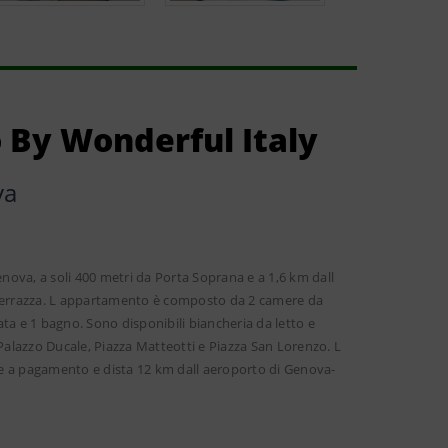
 By Wonderful Italy
va
ova, a soli 400 metri da Porta Soprana e a 1,6 km dall
na terrazza. L appartamento è composto da 2 camere da
ta e 1 bagno. Sono disponibili biancheria da letto e
 Palazzo Ducale, Piazza Matteotti e Piazza San Lorenzo. L
e a pagamento e dista 12 km dall aeroporto di Genova-