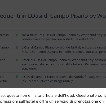
quenti in LOasi di Campo Pisano by Won
 presso L
Nella struttura L Oasi di Campo Pisano by Wonderful Italy, è p
l orario massimo per lasciare la struttura è alle 10:00.
i Campo
L Oasi di Campo Pisano by Wonderful Italy è situata a una d
misurazioni sono eseguite in modo rettilineo, tuttavia i perco
ampo
I costi di L Oasi di Campo Pisano by Wonderful Italy posson
esempio le date, le condizioni dell hotel, ecc). Per visualizzare 
soggiorno.
o la
L Oasi di Campo Pisano proposta da Wonderful Italy mette a
erful
(alcuni dei quali con costi aggiuntivi):
so: questo non è il sito ufficiale dell'hotel. Questo sito con
formazioni sull'hotel e offre un servizio di prenotazione onli