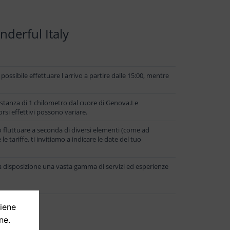
derful Italy
ossibile effettuare l arrivo a partire dalle 15:00, mentre
istanza di 1 chilometro dal cuore di Genova.Le
rsi effettivi possono variare.
o fluttuare a seconda di diversi elementi (come ad
le tariffe, ti invitiamo a indicare le date del tuo
 disposizione una vasta gamma di servizi ed esperienze
tiene
ne.