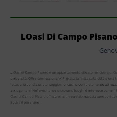
LOasi Di Campo Pisano
Geno
L Oasi di Campo Pisano è un appartamento situato nel cuore di Gen
università. Offre connessione WiFi gratuita, vista sulla città e u
letto, aria condizionata, soggiorno, cucina completamente attrezza
asciugamani. Nelle vicinanze si trovano luoghi d interesse come il
Oasi di Campo Pisano offre anche un servizio navetta aeroportual
Sestri, il più vicino.