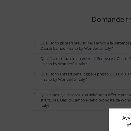
Domande fre
Quali sono gli orari previsti per l arrivo e la partenza
Oasi di Campo Pisano by Wonderful Italy?
Qual è la distanza tra il centro di Genova e L Oasi d
Pisano by Wonderful Italy?
Quali sono i prezzi per alloggiare presso L Oasi di C
Pisano by Wonderful Italy?
Quali tipologie di servizi e attività sono offerte press
struttura L Oasi di Campo Pisano proposta da Wond
Italy?
Avvi
in