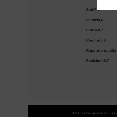
Staff9,9
Servizi9,6
Pulizia9,7
Comfort9,9
Rapporto qualità
Posizione9,7
Attenzione: questo non è un 