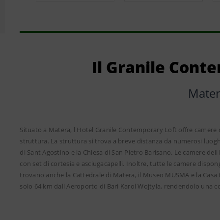
Il Granile Cont
Mate
Situato a Matera, l Hotel Granile Contemporary Loft offre camere c
struttura. La struttura si trova a breve distanza da numerosi luoghi
di Sant Agostino e la Chiesa di San Pietro Barisano. Le camere del
con set di cortesia e asciugacapelli. Inoltre, tutte le camere dispon
trovano anche la Cattedrale di Matera, il Museo MUSMA e la Casa G
solo 64 km dall Aeroporto di Bari Karol Wojtyla, rendendolo una co