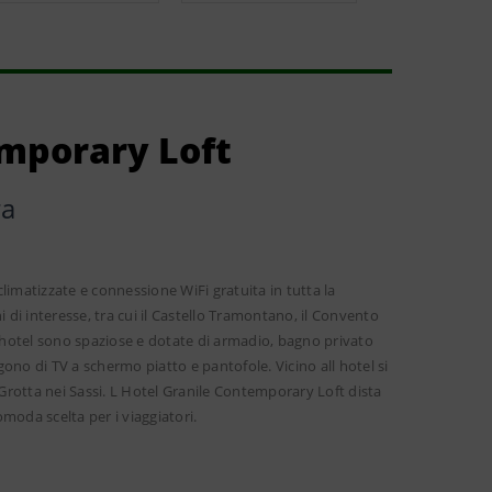
emporary Loft
ra
limatizzate e connessione WiFi gratuita in tutta la
 di interesse, tra cui il Castello Tramontano, il Convento
l hotel sono spaziose e dotate di armadio, bagno privato
gono di TV a schermo piatto e pantofole. Vicino all hotel si
rotta nei Sassi. L Hotel Granile Contemporary Loft dista
moda scelta per i viaggiatori.