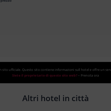
-prezzo
sito ufficiale. Questo sito contiene informazioni sull hotel e offre un ser
Siete il proprietario di questo sito web?
–
Prenota ora
Altri hotel in città