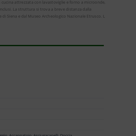
a cucina attrezzata con lavastoviglie e forno a microonde,
lusi. La struttura si trova a breve distanza dalla
e di Siena e dal Museo Archeologico Nazionale Etrusco. L
ggio, Accappatoio, Asciugacapelli, Doccia