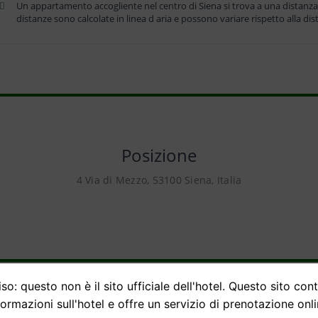
Un appartamento accogliente nel centro di Siena si trova a una distanza 
distanze sono calcolate in linea d aria e possono variare rispetto alla dis
Posizione
4 Via di Mezzo, 53100 Siena, Italia
so: questo non è il sito ufficiale dell'hotel. Questo sito con
formazioni sull'hotel e offre un servizio di prenotazione onli