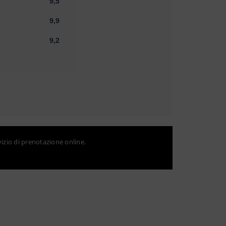
9,5
9,9
9,2
vizio di prenotazione online.