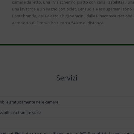
camere da letto, una TV a schermo piatto con canali satellitari, un
una lavatrice e un bagno con bidet. Lenzuola e asciugamani sono inc
Fontebranda, dal Palazzo Chigi-Saracini, dalla Pinacoteca Nazional
aeroporto di Firenze è situato a 54 km di distanza.
Servizi
nibile gratuitamente nelle camere.
sibili solo tramite scale
iugamani, Bidet, Vasca o doccia, Bagno privato, WC, Prodotti da bagno in oma