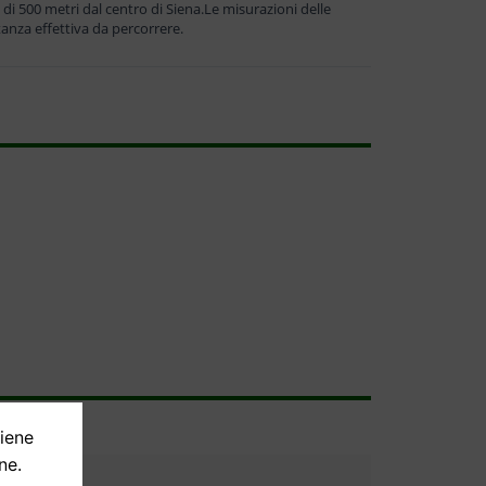
di 500 metri dal centro di Siena.Le misurazioni delle
tanza effettiva da percorrere.
tiene
ne.