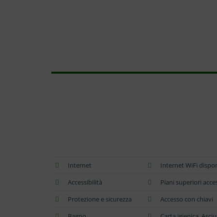
Internet
Internet WiFi dispo
Accessibilità
Piani superiori acces
Protezione e sicurezza
Accesso con chiavi
Bagno
Carta igienica, Asc