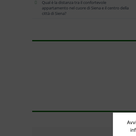
Qual è la distanza tra il confortevole
appartamento nel cuore di Siena e il centro della
città di Siena?
Avvi
in