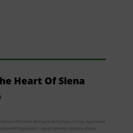
he Heart Of Siena
a
ristoforo e 450 metri da Piazza del Campo, il Cozy Apartment
nessione WiFi gratuita. L appartamento dispone di due