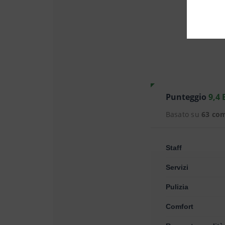
Punteggio
9,4 
Basato su
63 co
Staff
Servizi
Pulizia
Comfort