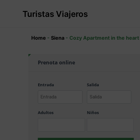
Ir
al
Turistas Viajeros
contenido
Home
-
Siena
-
Cozy Apartment in the heart 
Prenota online
Entrada
Salida
AAAA
AAAA
barra
barra
Adultos
Niños
MM
MM
barra
barra
DD
DD