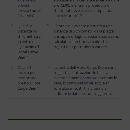
e partenza
e accedere alla camera è a partire dalle
previsti
ore 12:00, mentre la procedura di
presso l hotel
check-out deve essere completata
Casa Mia?
entro le ore 10:30.
Qual è la
L hotel Sol Levante è situato a una
distanza in
distanza di 5 chilometri dalla piazza
chilometri tra
principale di Ligonchio.Le misure sono
il centro di
calcolate in un tracciato diretto. I
Ligonchio e l
tragitti reali potrebbero variare.
Hotel Carpe
Diem?
Qual è il
Le tariffe dell Hotel Carpe Diem sono
prezzo per
soggette a fluttuazioni in base a
pernottare
diversi elementi (come ad esempio le
presso l Hotel
date, lo stato dell hotel, ecc). Per
Carpe Diem?
consultare i costi, ti invitiamo a
indicare le date del tuo soggiorno.