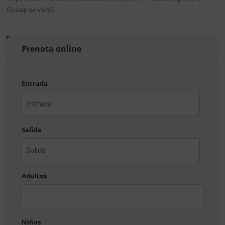
Giuseppe Verdi.
Prenota online
Entrada
AAAA
barra
Salida
MM
barra
DD
AAAA
barra
Adultos
MM
barra
DD
Niños