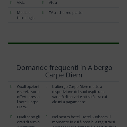
Vista
Vista
Media e
TV a schermo piatto
tecnologia
Domande frequenti in Albergo
Carpe Diem
Quali opzioni
L albergo Carpe Diem mette a
e servizi sono
disposizione dei suoi ospiti una
offerti presso
varietà di servizi e attività, tra cui
l hotel Carpe
alcuni a pagamento:
Diem?
Quali sono gli
Nel nostro hotel, Hotel Sunbeam, il
orari di arrivo
momento in cui è possibile registrarsi