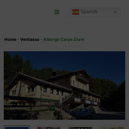
Ir
al
Spanish
contenido
Main
Menu
Home
-
Ventasso
-
Albergo Carpe Diem