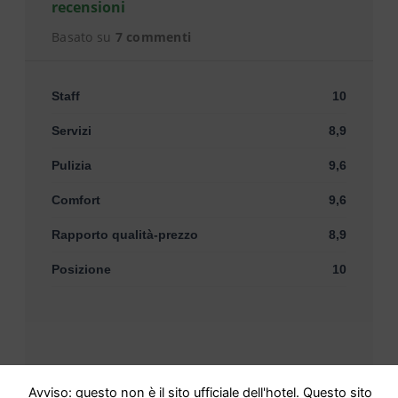
recensioni
Basato su
7 commenti
Staff
10
Servizi
8,9
Pulizia
9,6
Comfort
9,6
Rapporto qualità-prezzo
8,9
Posizione
10
Avviso: questo non è il sito ufficiale dell'hotel. Questo sito