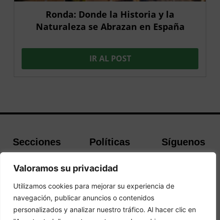
Ronda: Donde la Historia y la
Naturaleza se Abrazan en España
IR AL POST
Secciones
Políticas
Síguenos
Home
Política de
Facebook
Valoramos su privacidad
Buscador de
cookies
Instagram
Hoteles
Aviso Legal
Twitter
Utilizamos cookies para mejorar su experiencia de
Guías de Viajes
Política de
navegación, publicar anuncios o contenidos
Privacidad
personalizados y analizar nuestro tráfico. Al hacer clic en