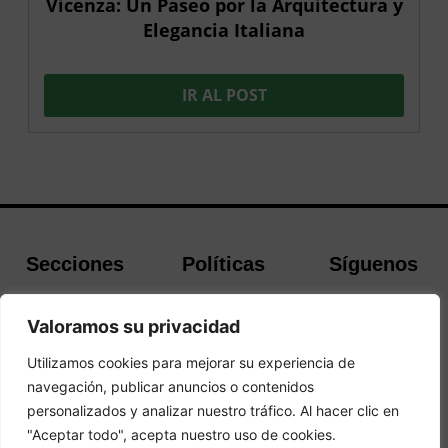
Vicenza: Un Paseo por la Arquitectura y
Elegancia Italiana
IR AL POST
Secciones
Políticas
Síguenos
Home
Política de
Facebook
Valoramos su privacidad
Buscador de
cookies
Instagram
Hoteles
Aviso Legal
Twitter
Utilizamos cookies para mejorar su experiencia de
Guías de Viajes
Política de
navegación, publicar anuncios o contenidos
Privacidad
personalizados y analizar nuestro tráfico. Al hacer clic en
"Aceptar todo", acepta nuestro uso de cookies.
© 2026Todos los derechos reservados.