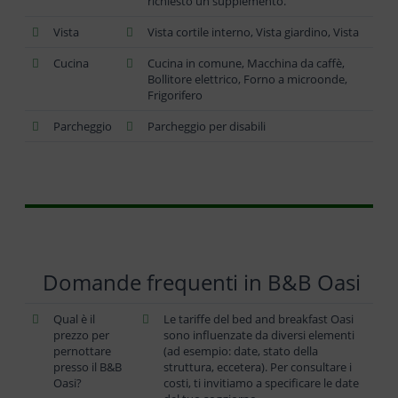
richiesto un supplemento.
Vista
Vista cortile interno, Vista giardino, Vista
Cucina
Cucina in comune, Macchina da caffè,
Bollitore elettrico, Forno a microonde,
Frigorifero
Parcheggio
Parcheggio per disabili
Domande frequenti in B&B Oasi
Qual è il
Le tariffe del bed and breakfast Oasi
prezzo per
sono influenzate da diversi elementi
pernottare
(ad esempio: date, stato della
presso il B&B
struttura, eccetera). Per consultare i
Oasi?
costi, ti invitiamo a specificare le date