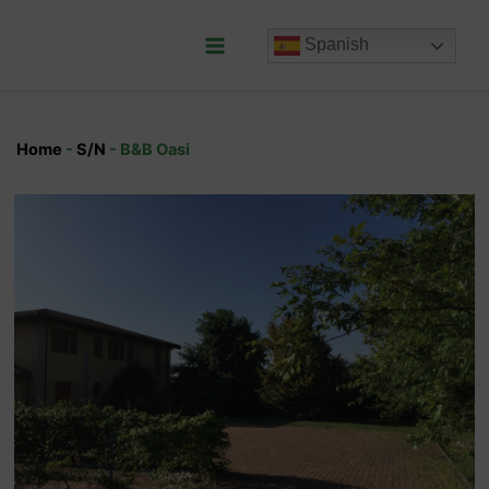
Ir
al
Spanish
contenido
Main
Menu
Home
-
S/N
-
B&B Oasi