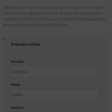
Il B&B Oasi si trova a breve distanza da San Giorgio di Piano e offre
camere con TV, bagno privato e WiFi gratuito. Gli ospiti possono
usufruire di una cucina in comune. La struttura è ben collegata con
Bologna, Ferrara e l aeroporto di Bologna.
Prenota online
Entrada
AAAA
barra
Salida
MM
barra
DD
AAAA
barra
Adultos
MM