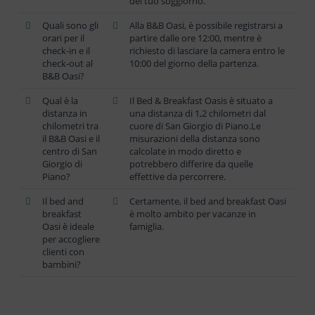
del tuo soggiorno.
Quali sono gli
Alla B&B Oasi, è possibile registrarsi a
orari per il
partire dalle ore 12:00, mentre è
check-in e il
richiesto di lasciare la camera entro le
check-out al
10:00 del giorno della partenza.
B&B Oasi?
Qual è la
Il Bed & Breakfast Oasis è situato a
distanza in
una distanza di 1,2 chilometri dal
chilometri tra
cuore di San Giorgio di Piano.Le
il B&B Oasi e il
misurazioni della distanza sono
centro di San
calcolate in modo diretto e
Giorgio di
potrebbero differire da quelle
Piano?
effettive da percorrere.
Il bed and
Certamente, il bed and breakfast Oasi
breakfast
è molto ambito per vacanze in
Oasi è ideale
famiglia.
per accogliere
clienti con
bambini?