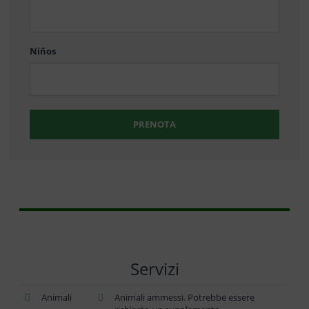
barra
DD
Niños
PRENOTA
Servizi
Animali
Animali ammessi. Potrebbe essere