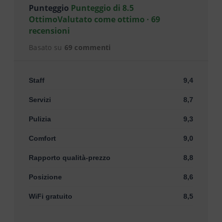
Punteggio
Punteggio di 8.5
OttimoValutato come ottimo · 69
recensioni
Basato su
69 commenti
Staff
9,4
Servizi
8,7
Pulizia
9,3
Comfort
9,0
Rapporto qualità-prezzo
8,8
Posizione
8,6
WiFi gratuito
8,5