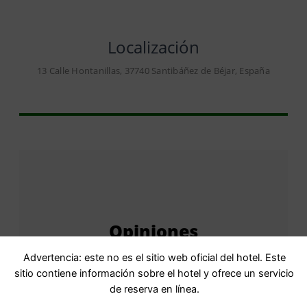
Localización
13 Calle Hontanillas, 37740 Santibáñez de Béjar, España
Opiniones
Advertencia: este no es el sitio web oficial del hotel. Este
sitio contiene información sobre el hotel y ofrece un servicio
de reserva en línea.
Puntuación
9,8 Excepcional · 19