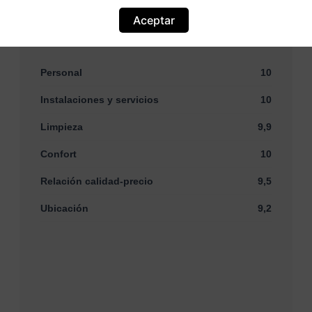
comentarios
Aceptar
Basada en
19 comentarios
Personal
10
Instalaciones y servicios
10
Limpieza
9,9
Confort
10
Relación calidad-precio
9,5
Ubicación
9,2