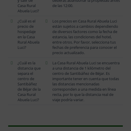
y salir de
deberás abandonar la propiedad antes
Casa Rural
de las 12:00.
Abuela Luci?
¿Cuál es el
Los precios en Casa Rural Abuela Luci
precio de
están sujetos a cambios dependiendo
hospedaje
de diversos factores como la fecha de
en la Casa
estancia, las condiciones del hotel,
Rural Abuela
entre otros. Por favor, selecciona tus
Luci?
fechas de preferencia para conocer el
precio actualizado.
¿Cuál es la
La Casa Rural Abuela Luci se encuentra
distancia que
a una distancia de 1 kilómetro del
separa el
centro de Santibáñez de Béjar. Es
centro de
importante tener en cuenta que todas
Santibáñez
las distancias mencionadas
de Béjar de la
corresponden a una medida en línea
Casa Rural
recta, por lo que la distancia real de
Abuela Luci?
viaje podría variar.