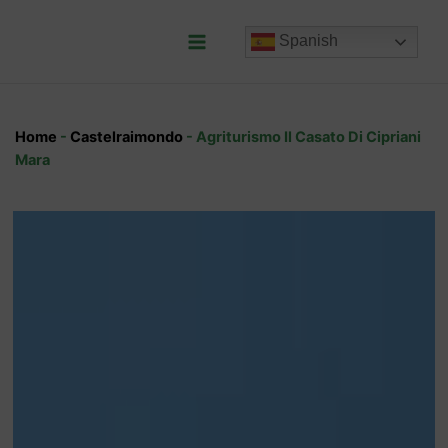
Ir
al
Spanish
contenido
Main
Menu
Home
-
Castelraimondo
-
Agriturismo Il Casato Di Cipriani
Mara