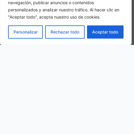
navegación, publicar anuncios o contenidos
personalizados y analizar nuestro tráfico. Al hacer clic en
"Aceptar todo", acepta nuestro uso de cookies.
Camera tripla
PRENOTA
Personalizar
Rechazar todo
Aceptar todo
In una camera tripla, 3 adulti alloggiano nella stessa stanza
La nostra ubicazione
Località Vasconi, 12, 62022 Castelraimondo MC, Italy