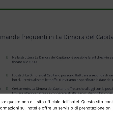
mande frequenti in La Dimora del Capit
Nella struttura La Dimora del Capitano, è possibile fare il check-in 
fissato alle 10:30.
I costi di La Dimora del Capitano possono fluttuare a seconda di var
hotel. Per visualizzare le tariffe, ti invitiamo a specificare le date de
e
Certamente, La Dimora del Capitano offre anche alloggi con la possib
trovare ulteriori dettagli e conoscere gli altri servizi disponibili co
so: questo non è il sito ufficiale dell'hotel. Questo sito con
el
Certamente, presso quest accomodazione sono disponibili alternat
troverai ulteriori dettagli e gli altri comfort messi a disposizione da
formazioni sull'hotel e offre un servizio di prenotazione onli