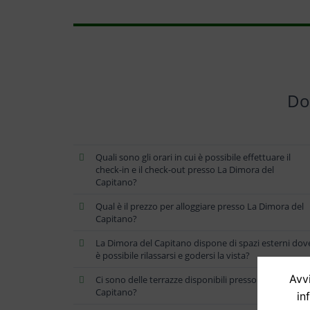
Do
Quali sono gli orari in cui è possibile effettuare il
check-in e il check-out presso La Dimora del
Capitano?
Qual è il prezzo per alloggiare presso La Dimora del
Capitano?
La Dimora del Capitano dispone di spazi esterni dov
è possibile rilassarsi e godersi la vista?
Avvi
Ci sono delle terrazze disponibili presso La Dimora d
Capitano?
in