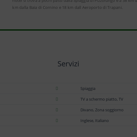
hotel si trova a pochi passi dalla Spiaggia di Pizzolungo e a 38 km d
km dalla Baia di Cornino e 18 km dall Aeroporto di Trapani.
Servizi
Spiaggia
TV a schermo piatto, TV
Divano, Zona soggiorno
Inglese, Italiano