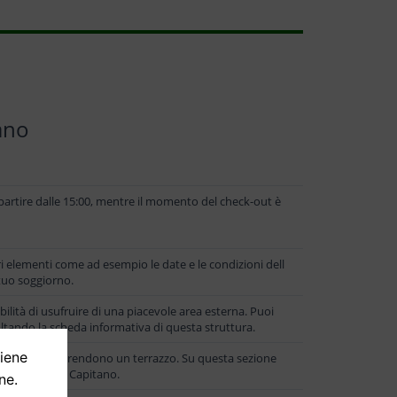
ano
a partire dalle 15:00, mentre il momento del check-out è
i elementi come ad esempio le date e le condizioni dell
l tuo soggiorno.
ilità di usufruire di una piacevole area esterna. Puoi
nsultando la scheda informativa di questa struttura.
tiene
ive che comprendono un terrazzo. Su questa sezione
 La Dimora del Capitano.
ne.