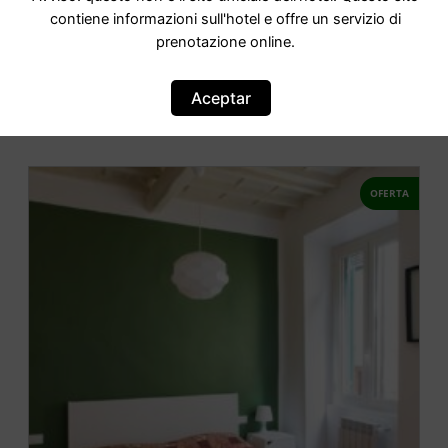
contiene informazioni sull'hotel e offre un servizio di
A casa di Enrico e LuzMe
prenotazione online.
IR AL HOTEL
Aceptar
OFERTA