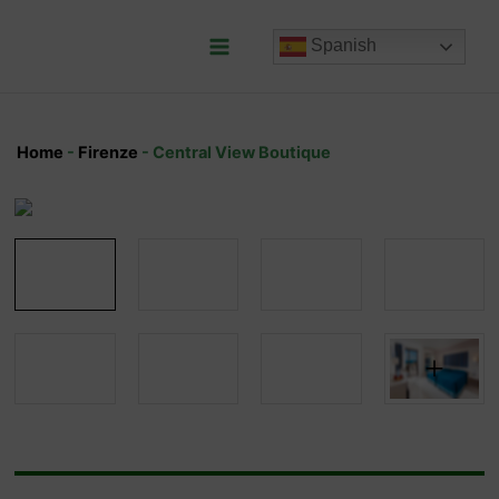
Ir
al
Spanish
contenido
Main
Menu
Home
-
Firenze
-
Central View Boutique