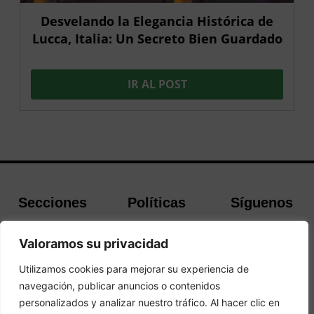
Desvelando la Elegancia Histórica de
Lucca, Italia: Un Secreto Bien Guardado
IR AL POST
Secciones
Políticas
Síguenos
Home
Política de
Facebook
Valoramos su privacidad
Buscador de
cookies
Instagram
Hoteles
Aviso Legal
Twitter
Utilizamos cookies para mejorar su experiencia de
Guías de Viajes
Política de
navegación, publicar anuncios o contenidos
Privacidad
personalizados y analizar nuestro tráfico. Al hacer clic en