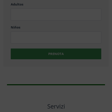
Adultos
MM
barra
DD
Niños
PRENOTA
Servizi