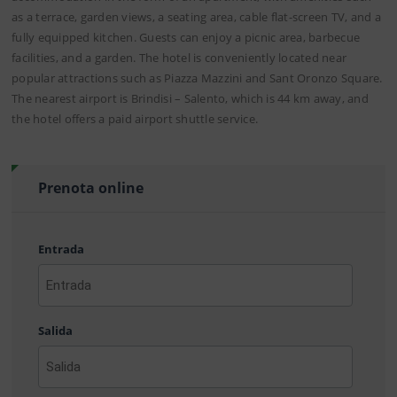
as a terrace, garden views, a seating area, cable flat-screen TV, and a
fully equipped kitchen. Guests can enjoy a picnic area, barbecue
facilities, and a garden. The hotel is conveniently located near
popular attractions such as Piazza Mazzini and Sant Oronzo Square.
The nearest airport is Brindisi – Salento, which is 44 km away, and
the hotel offers a paid airport shuttle service.
Prenota online
Entrada
AAAA
barra
Salida
MM
barra
DD
AAAA
barra