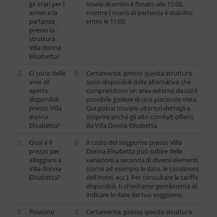
gli orari per l
orario di arrivo è fissato alle 15:00,
arrivo e la
mentre l orario di partenza è stabilito
partenza
entro le 11:00.
presso la
struttura
Villa donna
Elisabetta?
Ci sono delle
Certamente, presso questa struttura
aree all
sono disponibili delle alternative che
aperto
comprendono un area esterna da cui è
disponibili
possibile godere di una piacevole vista.
presso Villa
Qui potrai trovare ulteriori dettagli e
donna
scoprire anche gli altri comfort offerti
Elisabetta?
da Villa Donna Elisabetta.
Qual è il
Il costo del soggiorno presso Villa
prezzo per
Donna Elisabetta può subire delle
alloggiare a
variazioni a seconda di diversi elementi
Villa donna
(come ad esempio le date, le condizioni
Elisabetta?
dell hotel, ecc.). Per consultare le tariffe
disponibili, ti chiediamo gentilmente di
indicare le date del tuo soggiorno.
Possono
Certamente, presso questa struttura