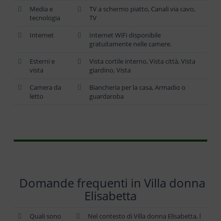
Media e
TV a schermo piatto, Canali via cavo,
tecnologia
TV
Internet
Internet WiFi disponibile
gratuitamente nelle camere.
Esterni e
Vista cortile interno, Vista città, Vista
vista
giardino, Vista
Camera da
Biancheria per la casa, Armadio o
letto
guardaroba
Domande frequenti in Villa donna
Elisabetta
Quali sono
Nel contesto di Villa donna Elisabetta, l