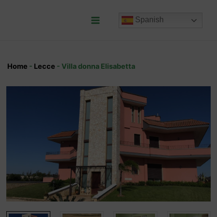
Ir
al
Spanish
contenido
Main
Menu
Home
-
Lecce
-
Villa donna Elisabetta