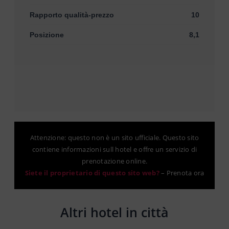
Rapporto qualità-prezzo
10
Posizione
8,1
Attenzione: questo non è un sito ufficiale. Questo sito
contiene informazioni sull hotel e offre un servizio di
prenotazione online.
Siete il proprietario di questo sito web?
–
Prenota ora
Altri hotel in città