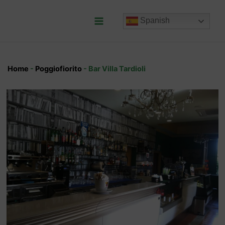
Ir
al
Spanish
contenido
Main
Menu
Home
-
Poggiofiorito
-
Bar Villa Tardioli