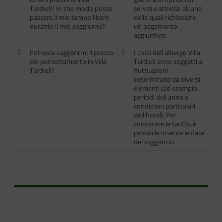
Tardioli? In che modo posso
servizi e attività, alcune
passare il mio tempo libero
delle quali richiedono
durante il mio soggiorno?
un pagamento
aggiuntivo:
Potreste suggerirmi il prezzo
I costi dell albergo Villa
del pernottamento in Villa
Tardioli sono soggetti a
Tardioli?
fluttuazioni
determinate da diversi
elementi (ad esempio,
periodi dell anno e
condizioni particolari
dell hotel). Per
conoscere le tariffe, è
possibile inserire le date
del soggiorno.