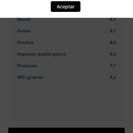
Aceptar
Staff
8,8
Servizi
8,1
Pulizia
8,7
Comfort
8,6
Rapporto qualità-prezzo
8,6
Posizione
7,7
WiFi gratuito
9,2