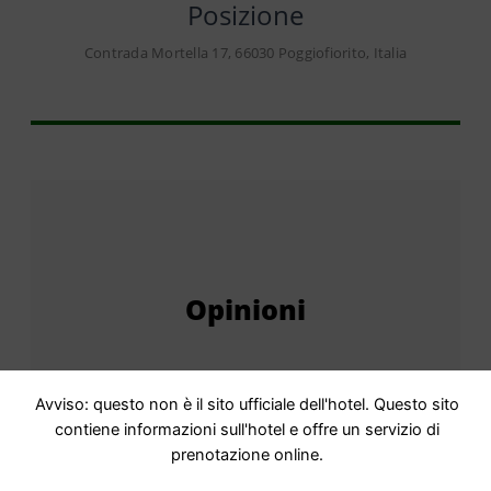
Posizione
Contrada Mortella 17, 66030 Poggiofiorito, Italia
Opinioni
Avviso: questo non è il sito ufficiale dell'hotel. Questo sito
Punteggio
7,9 Buono · 54 recensioni
contiene informazioni sull'hotel e offre un servizio di
Basato su
54 commenti
prenotazione online.