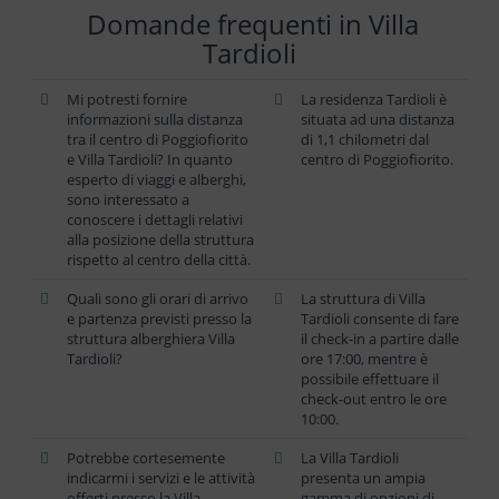
Domande frequenti in Villa
Tardioli
Mi potresti fornire
La residenza Tardioli è
informazioni sulla distanza
situata ad una distanza
tra il centro di Poggiofiorito
di 1,1 chilometri dal
e Villa Tardioli? In quanto
centro di Poggiofiorito.
esperto di viaggi e alberghi,
sono interessato a
conoscere i dettagli relativi
alla posizione della struttura
rispetto al centro della città.
Quali sono gli orari di arrivo
La struttura di Villa
e partenza previsti presso la
Tardioli consente di fare
struttura alberghiera Villa
il check-in a partire dalle
Tardioli?
ore 17:00, mentre è
possibile effettuare il
check-out entro le ore
10:00.
Potrebbe cortesemente
La Villa Tardioli
indicarmi i servizi e le attività
presenta un ampia
offerti presso la Villa
gamma di opzioni di