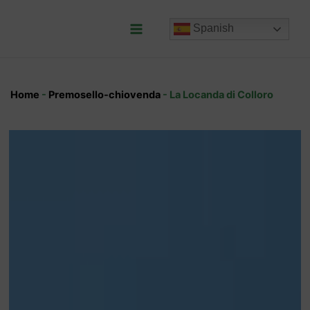
Ir
al
Spanish
contenido
Main
Menu
Home
-
Premosello-chiovenda
-
La Locanda di Colloro