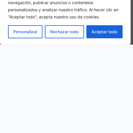
navegación, publicar anuncios o contenidos
personalizados y analizar nuestro tráfico. Al hacer clic en
"Aceptar todo", acepta nuestro uso de cookies.
Camera tripla
PRENOTA
Personalizar
Rechazar todo
Aceptar todo
In una camera tripla, 3 adulti alloggiano nella stessa stanza
La nostra ubicazione
Via Premosello 16, Frazione Colloro, 28803 Premosello-chiovenda
VB, Italy