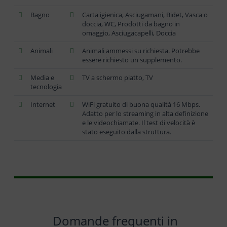
Bagno
Carta igienica, Asciugamani, Bidet, Vasca o
doccia, WC, Prodotti da bagno in
omaggio, Asciugacapelli, Doccia
Animali
Animali ammessi su richiesta. Potrebbe
essere richiesto un supplemento.
Media e
TV a schermo piatto, TV
tecnologia
Internet
WiFi gratuito di buona qualità 16 Mbps.
Adatto per lo streaming in alta definizione
e le videochiamate. Il test di velocità è
stato eseguito dalla struttura.
Domande frequenti in