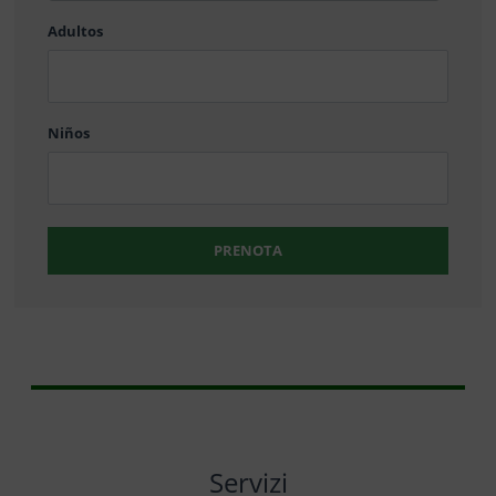
barra
Adultos
MM
barra
DD
Niños
PRENOTA
Servizi