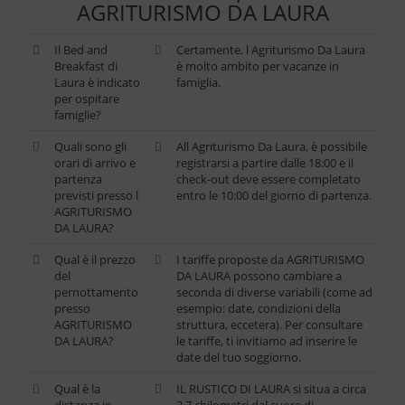
AGRITURISMO DA LAURA
Il Bed and
Certamente, l Agriturismo Da Laura
Breakfast di
è molto ambito per vacanze in
Laura è indicato
famiglia.
per ospitare
famiglie?
Quali sono gli
All Agriturismo Da Laura, è possibile
orari di arrivo e
registrarsi a partire dalle 18:00 e il
partenza
check-out deve essere completato
previsti presso l
entro le 10:00 del giorno di partenza.
AGRITURISMO
DA LAURA?
Qual è il prezzo
I tariffe proposte da AGRITURISMO
del
DA LAURA possono cambiare a
pernottamento
seconda di diverse variabili (come ad
presso
esempio: date, condizioni della
AGRITURISMO
struttura, eccetera). Per consultare
DA LAURA?
le tariffe, ti invitiamo ad inserire le
date del tuo soggiorno.
Qual è la
IL RUSTICO DI LAURA si situa a circa
distanza in
3,7 chilometri dal cuore di