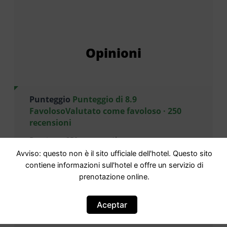
Opinioni
Punteggio
Punteggio di 8.9
FavolosoValutato come favoloso · 250
recensioni
Basato su
250 commenti
Avviso: questo non è il sito ufficiale dell'hotel. Questo sito
contiene informazioni sull'hotel e offre un servizio di
Staff
9,5
prenotazione online.
Servizi
8,8
Aceptar
Pulizia
9,5