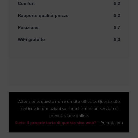
Comfort
9,2
Rapporto qualità-prezzo
9,2
Posizione
8,7
WiFi gratuito
8,3
Attenzione: questo non è un sito ufficiale. Questo sito
contiene informazioni sull hotel e offre un servizio di
prenotazione online.
Siete il proprietario di questo sito web?
–
Prenota ora