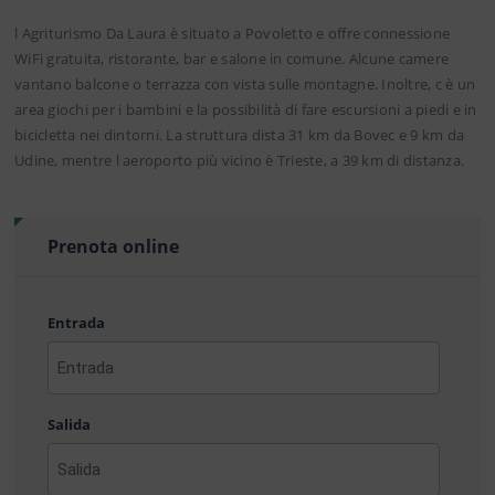
l Agriturismo Da Laura è situato a Povoletto e offre connessione
WiFi gratuita, ristorante, bar e salone in comune. Alcune camere
vantano balcone o terrazza con vista sulle montagne. Inoltre, c è un
area giochi per i bambini e la possibilità di fare escursioni a piedi e in
bicicletta nei dintorni. La struttura dista 31 km da Bovec e 9 km da
Udine, mentre l aeroporto più vicino è Trieste, a 39 km di distanza.
Prenota online
Entrada
AAAA
barra
Salida
MM
barra
DD
AAAA