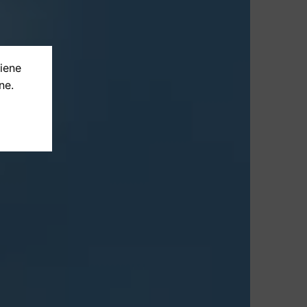
tiene
ne.