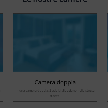
Camera doppia
a
In una camera doppia, 2 adulti alloggiano nella stessa
stanza.