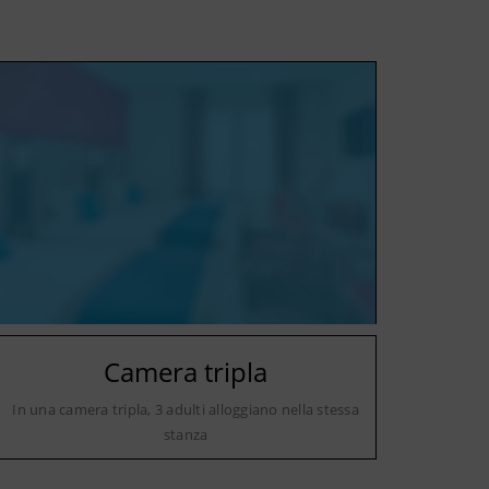
Camera tripla
In una camera tripla, 3 adulti alloggiano nella stessa
stanza