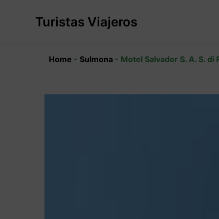
Ir
al
Turistas Viajeros
contenido
Home
-
Sulmona
-
Motel Salvador S. A. S. di R