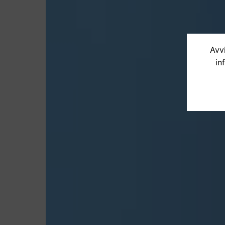
Avvi
in