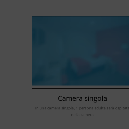
Camera singola
In una camera singola, 1 persona adulta sarà ospitat
nella camera