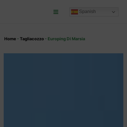
Ir
al
Spanish
contenido
Main
Menu
Home
-
Tagliacozzo
-
Europing Di Marsia