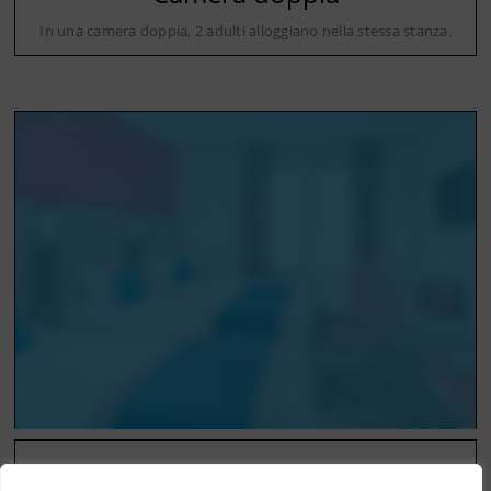
In una camera doppia, 2 adulti alloggiano nella stessa stanza.
Camera tripla