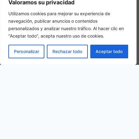
Valoramos su privacidad
In una camera tripla, 3 adulti alloggiano nella stessa stanza
Utilizamos cookies para mejorar su experiencia de
navegación, publicar anuncios o contenidos
personalizados y analizar nuestro tráfico. Al hacer clic en
"Aceptar todo", acepta nuestro uso de cookies.
PRENOTA
Personalizar
Rechazar todo
Aceptar todo
La nostra ubicazione
67069 Tagliacozzo, Province of L Aquila, Italy