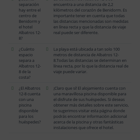
separación
encuentra a una distancia de 2,2
hay entre el
kilómetros del corazón de Benidorm. Es
centro de
importante tener en cuenta que todas
Benidorm y
las distancias mencionadas son medidas
el hotel
en línea recta y que la distancia de viaje
Albatros 12-
real puede ser diferente.
8?
¿Cuánto
La playa está ubicada a tan solo 100
espacio
metros de distancia de Albatros 12-
separa a
8.Todas las distancias se determinan en
Albatros 12-
línea recta, por lo que la distancia real de
8 de la
viaje puede variar.
costa?
¿El Albatros
¡Claro que sí! El alojamiento cuenta con
12-8 cuenta
una maravillosa piscina disponible para
con una
el disfrute de sus huéspedes. Si deseas
piscina
obtener más detalles sobre este servicio,
disponible
te sugerimos visitar esta página donde
para los
podrás encontrar información adicional
huéspedes?
acerca de la piscina y otras fantásticas
instalaciones que ofrece el hotel.