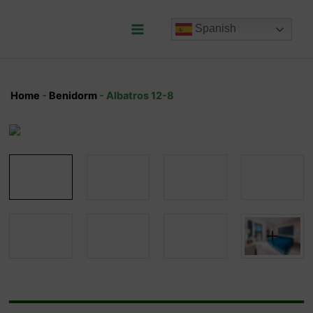
Ir
al
Spanish
contenido
Main
Menu
Home
-
Benidorm
-
Albatros 12-8