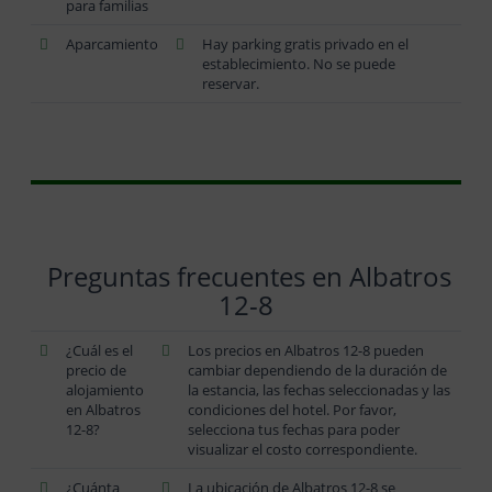
para familias
Aparcamiento
Hay parking gratis privado en el
establecimiento. No se puede
reservar.
Preguntas frecuentes en Albatros
12-8
¿Cuál es el
Los precios en Albatros 12-8 pueden
precio de
cambiar dependiendo de la duración de
alojamiento
la estancia, las fechas seleccionadas y las
en Albatros
condiciones del hotel. Por favor,
12-8?
selecciona tus fechas para poder
visualizar el costo correspondiente.
¿Cuánta
La ubicación de Albatros 12-8 se