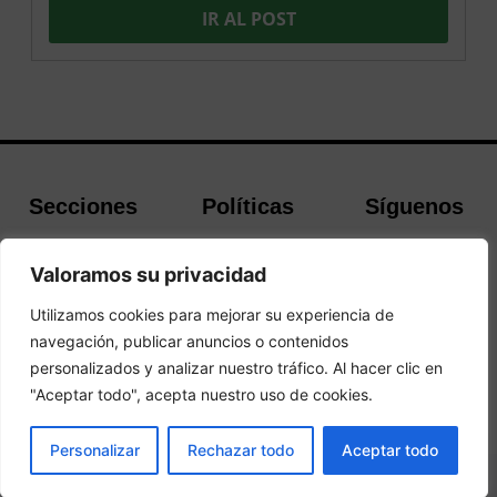
IR AL POST
Secciones
Políticas
Síguenos
Home
Política de
Facebook
Valoramos su privacidad
Buscador de
cookies
Instagram
Hoteles
Aviso Legal
Twitter
Utilizamos cookies para mejorar su experiencia de
Guías de Viajes
Política de
navegación, publicar anuncios o contenidos
Privacidad
personalizados y analizar nuestro tráfico. Al hacer clic en
"Aceptar todo", acepta nuestro uso de cookies.
© 2026Todos los derechos reservados.
RESERVAR
Personalizar
Rechazar todo
Aceptar todo