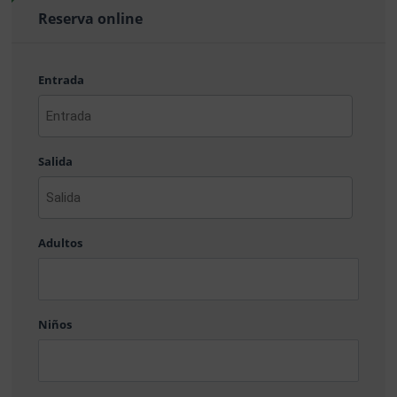
Reserva online
Entrada
AAAA
barra
Salida
MM
barra
DD
AAAA
barra
Adultos
MM
barra
DD
Niños