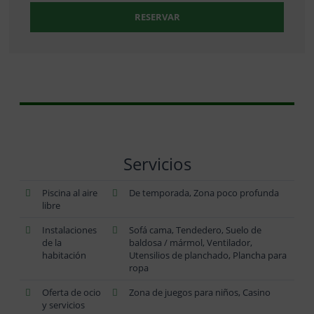
RESERVAR
Servicios
Piscina al aire
De temporada, Zona poco profunda
libre
Instalaciones
Sofá cama, Tendedero, Suelo de
de la
baldosa / mármol, Ventilador,
habitación
Utensilios de planchado, Plancha para
ropa
Oferta de ocio
Zona de juegos para niños, Casino
y servicios