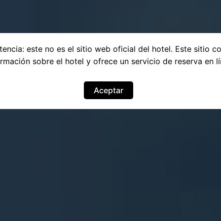
encia: este no es el sitio web oficial del hotel. Este sitio c
ormación sobre el hotel y ofrece un servicio de reserva en lí
Aceptar