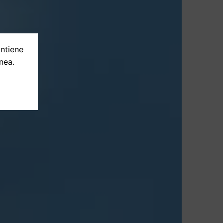
ontiene
nea.