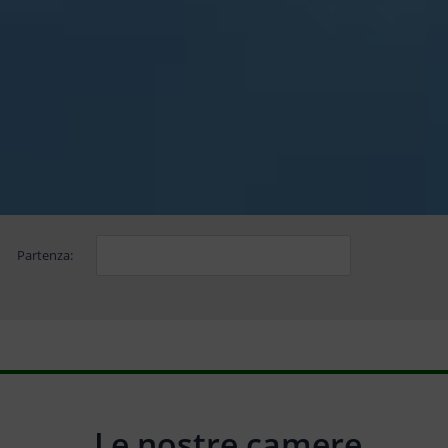
Partenza:
Le nostre camere