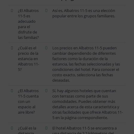
¿El Albatros
Así es, Albatros 11-5 es una elección
11-5 es
popular entre los grupos familiares.
adecuado
para el
disfrute de
las familias?
¿Cuál es el
Los precios en Albatros 11-5 pueden
precio de la
cambiar dependiendo de diferentes
estancia en
factores como la duración de la
Albatros 11-
estancia, las fechas seleccionadas y las
5?
condiciones del hotel. Para conocer el
costo exacto, selecciona las fechas
deseadas.
¿El Albatros
Sí, hay algunos hoteles que cuentan
11-5 cuenta
con terrazas como parte de sus
con un
comodidades. Puedes obtener más
espacio al
detalles acerca de esta característica y
aire libre?
otras facilidades que ofrece Albatros 11-
5 en la página correspondiente.
¿Cuál es la
El hotel Albatros 11-5 se encuentra a
distancia
una distancia de 2,2 kilómetros del