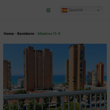
Ir
al
Spanish
contenido
Main
Menu
Home
-
Benidorm
-
Albatros 11-5