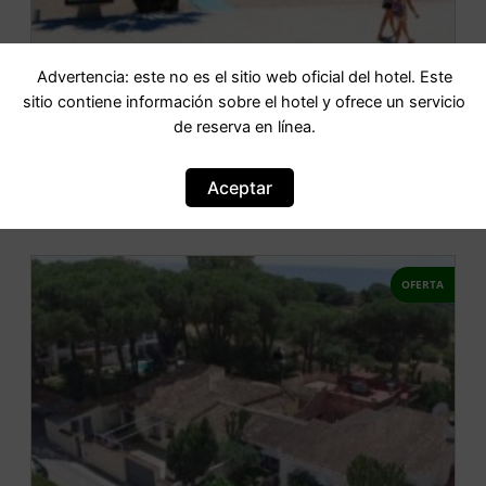
Advertencia: este no es el sitio web oficial del hotel. Este
Beachfront Luxury Apartment, Puerto
sitio contiene información sobre el hotel y ofrece un servicio
Banús, Marbella
de reserva en línea.
IR AL HOTEL
Aceptar
OFERTA