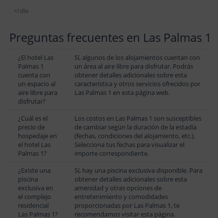
</div
Preguntas frecuentes en Las Palmas 1
¿El hotel Las
Sí, algunos de los alojamientos cuentan con
Palmas 1
un área al aire libre para disfrutar. Podrás
cuenta con
obtener detalles adicionales sobre esta
un espacio al
característica y otros servicios ofrecidos por
aire libre para
Las Palmas 1 en esta página web.
disfrutar?
¿Cuál es el
Los costos en Las Palmas 1 son susceptibles
precio de
de cambiar según la duración de la estadía
hospedaje en
(fechas, condiciones del alojamiento, etc.).
el hotel Las
Selecciona tus fechas para visualizar el
Palmas 1?
importe correspondiente.
¿Existe una
Sí, hay una piscina exclusiva disponible. Para
piscina
obtener detalles adicionales sobre esta
exclusiva en
amenidad y otras opciones de
el complejo
entretenimiento y comodidades
residencial
proporcionadas por Las Palmas 1, te
Las Palmas 1?
recomendamos visitar esta página.