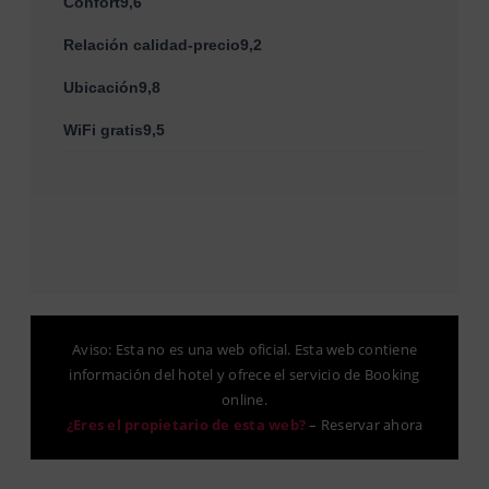
Confort9,6
Relación calidad-precio9,2
Ubicación9,8
WiFi gratis9,5
Aviso: Esta no es una web oficial. Esta web contiene
información del hotel y ofrece el servicio de Booking
online.
¿Eres el propietario de esta web?
–
Reservar ahora