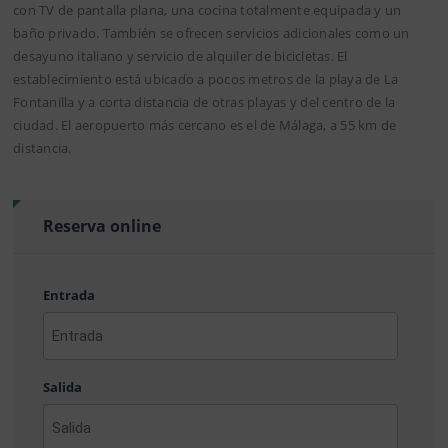
con TV de pantalla plana, una cocina totalmente equipada y un
baño privado. También se ofrecen servicios adicionales como un
desayuno italiano y servicio de alquiler de bicicletas. El
establecimiento está ubicado a pocos metros de la playa de La
Fontanilla y a corta distancia de otras playas y del centro de la
ciudad. El aeropuerto más cercano es el de Málaga, a 55 km de
distancia.
Reserva online
Entrada
AAAA
barra
Salida
MM
barra
DD
AAAA