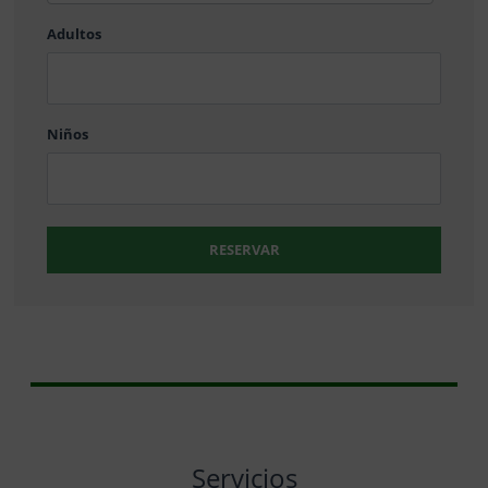
barra
Adultos
MM
barra
DD
Niños
RESERVAR
Servicios