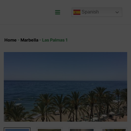
Ir
al
Spanish
contenido
Main
Menu
Home
-
Marbella
-
Las Palmas 1